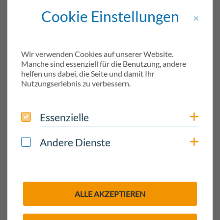
Cookie Einstellungen
Wir verwenden Cookies auf unserer Website.
Manche sind essenziell für die Benutzung, andere
helfen uns dabei, die Seite und damit Ihr
Nutzungserlebnis zu verbessern.
Satzung markiert auf Holzstempel
Essenzielle
Coo
Essenzielle
Andere Dienste
Coo
Andere Dienste
BAUAMT
ORTSRECHT
STEUERN/ABGABEN
Entwässerungssatzung
ALLE AKZEPTIEREN
6. Satzung zur Änderung der Beitrags-
und Gebührensatzung...