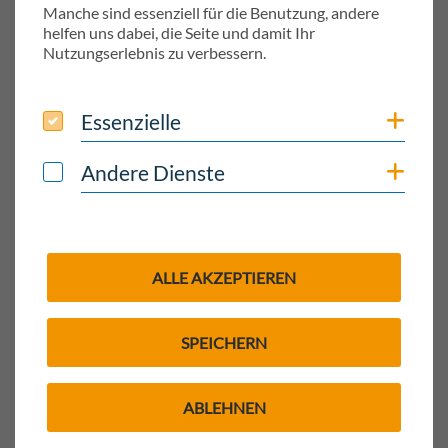
Telefon: +49 (0) 8382 299-0
Manche sind essenziell für die Benutzung, andere
helfen uns dabei, die Seite und damit Ihr
https://www.diakonie-lindau.de/
Nutzungserlebnis zu verbessern.
Essenzielle
Coo
Essenzielle
SOZIALSTATION LINDAU E. V.
Leiblachstraße 8
Andere Dienste
Coo
Andere Dienste
88131 Lindau (Bodensee)
Telefon: +49 (0) 8382 9674-11
https://www.sozialstation-lindau.de/
ALLE AKZEPTIEREN
DAS PFLEGETEAM AM SEE
SPEICHERN
Immenreich 21
88131 Lindau (Bodensee)
ABLEHNEN
Telefon: +49 (0) 8382 409441