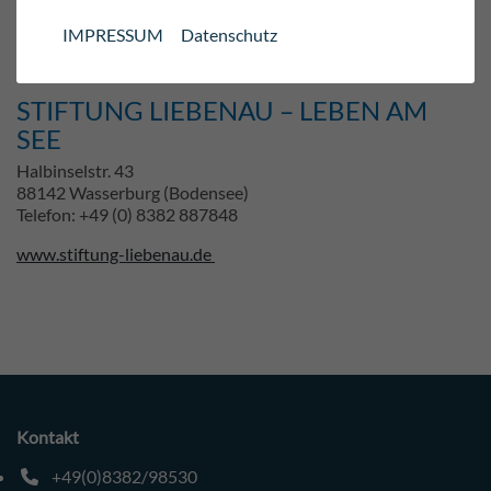
https://pflegeteam-am-see.de/
IMPRESSUM
Datenschutz
STIFTUNG LIEBENAU – LEBEN AM
SEE
Halbinselstr. 43
88142 Wasserburg (Bodensee)
Telefon: +49 (0) 8382 887848
www.stiftung-liebenau.de
Kontakt
+49(0)8382/98530
Telefonnummer: 4 9 0 8 3 8 2 9 8 5 3 0