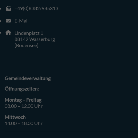
+49(0)8382/985313
Faxnummer: 4 9 8 3 8 2 9 8 5 3 1 3
E-Mail
E-Mail Adresse: gemeinde@wasserburg-bodensee.de
Adresse:
Lindenplatz 1
, 8 8 1 4 2
88142
Wasserburg
(Bodensee)
Gemeindeverwaltung
Öffnungszeiten:
Montag – Freitag
08.00 – 12.00 Uhr
Mittwoch
14.00 – 18.00 Uhr