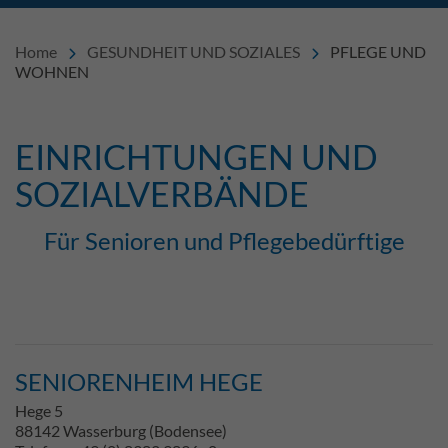
Home
GESUNDHEIT UND SOZIALES
PFLEGE UND
WOHNEN
EINRICHTUNGEN UND
Einleitung
SOZIALVERBÄNDE
Für Senioren und Pflegebedürftige
Inhalt
SENIORENHEIM HEGE
Hege 5
88142 Wasserburg (Bodensee)