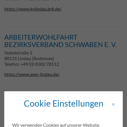
https://www.kvlindau.brk.de/
ARBEITERWOHLFAHRT
BEZIRKSVERBAND SCHWABEN E. V.
Nobelstraße 2
88131 Lindau (Bodensee)
Telefon: +49 (0) 8382 78512
https://www.awo-lindau.de/
Cookie Einstellungen
DIAKONIE LINDAU E. V.
Altenheim, Kindergarten, Bahnhofsmission
Zwanziger Straße 20-26
88131 Lindau (Bodensee)
Wir verwenden Cookies auf unserer Website.